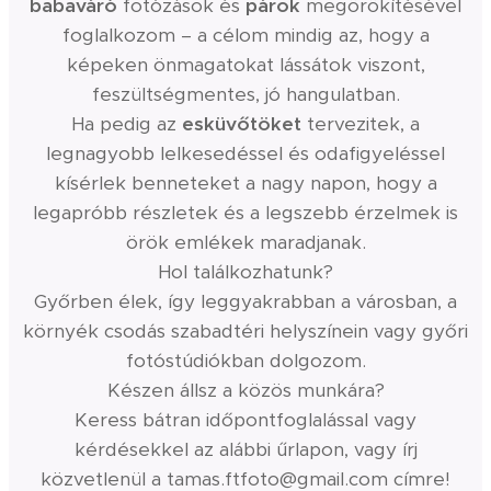
babaváró
fotózások és
párok
megörökítésével
foglalkozom – a célom mindig az, hogy a
képeken önmagatokat lássátok viszont,
feszültségmentes, jó hangulatban.
Ha pedig az
esküvőtöket
tervezitek, a
legnagyobb lelkesedéssel és odafigyeléssel
kísérlek benneteket a nagy napon, hogy a
legapróbb részletek és a legszebb érzelmek is
örök emlékek maradjanak.
Hol találkozhatunk?
Győrben élek, így leggyakrabban a városban, a
környék csodás szabadtéri helyszínein vagy győri
fotóstúdiókban dolgozom.
Készen állsz a közös munkára?
Keress bátran időpontfoglalással vagy
kérdésekkel az alábbi űrlapon, vagy írj
közvetlenül a tamas.ftfoto@gmail.com címre!