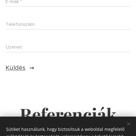
E-mail
Telefonszám
Üzenet
Küldés
Referenciák
Sütiket használunk, hogy biztosítsuk a weboldal megfelelő